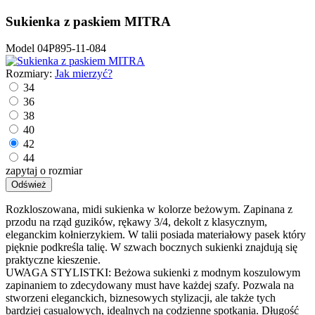
Sukienka z paskiem MITRA
Model
04P895-11-084
Rozmiary:
Jak mierzyć?
34
36
38
40
42
44
zapytaj o rozmiar
Rozkloszowana, midi sukienka w kolorze beżowym. Zapinana z
przodu na rząd guzików, rękawy 3/4, dekolt z klasycznym,
eleganckim kołnierzykiem. W talii posiada materiałowy pasek który
pięknie podkreśla talię. W szwach bocznych sukienki znajdują się
praktyczne kieszenie.
UWAGA STYLISTKI: Beżowa sukienki z modnym koszulowym
zapinaniem to zdecydowany must have każdej szafy. Pozwala na
stworzeni eleganckich, biznesowych stylizacji, ale także tych
bardziej casualowych, idealnych na codzienne spotkania. Długość