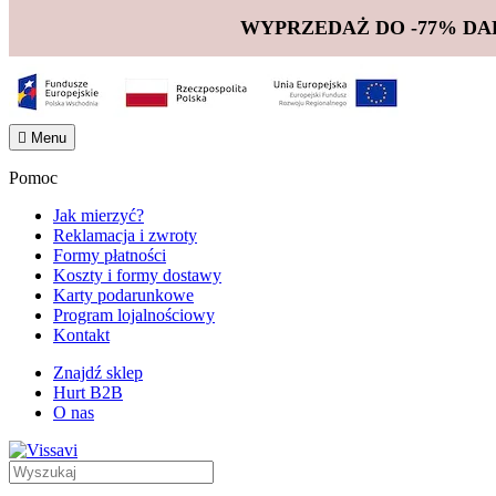
WYPRZEDAŻ DO -77% DA

Menu
Pomoc
Jak mierzyć?
Reklamacja i zwroty
Formy płatności
Koszty i formy dostawy
Karty podarunkowe
Program lojalnościowy
Kontakt
Znajdź sklep
Hurt B2B
O nas