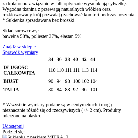
za kolano oraz wiązanie w talli optycznie wysmuklają sylwetkę.
Wygodna tkanina z przewagą naturalnych włókien oraz
rozkloszowany krój pozwalają zachować komfort podczas noszenia.
* Sukienka sprzedawana bez broszki
Skład surowcowy:
bawełna 58%, poliester 37%, elastan 5%
Znajdź w sklepie
Sprawdź wymiary
34
36
38
40
42
44
DŁUGOŚĆ
110
110
111
111
113
114
CAŁKOWITA
BIUST
90
94
98
100
102
104
TALIA
80
84
88
92
96
101
* Wszystkie wymiary podane są w centymetrach i mogą
nieznacznie różnić się od rzeczywistych (+/- 2 cm). Produkty
mierzone na płasko.
Udostępnij
Podziel się: