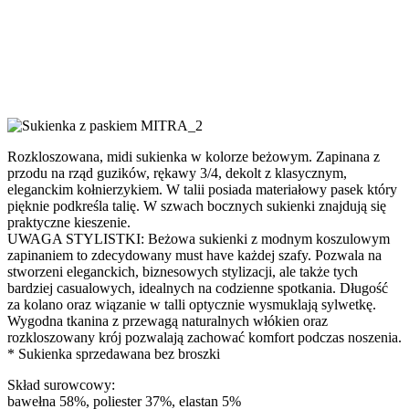
Rozkloszowana, midi sukienka w kolorze beżowym. Zapinana z
przodu na rząd guzików, rękawy 3/4, dekolt z klasycznym,
eleganckim kołnierzykiem. W talii posiada materiałowy pasek który
pięknie podkreśla talię. W szwach bocznych sukienki znajdują się
praktyczne kieszenie.
UWAGA STYLISTKI: Beżowa sukienki z modnym koszulowym
zapinaniem to zdecydowany must have każdej szafy. Pozwala na
stworzeni eleganckich, biznesowych stylizacji, ale także tych
bardziej casualowych, idealnych na codzienne spotkania. Długość
za kolano oraz wiązanie w talli optycznie wysmuklają sylwetkę.
Wygodna tkanina z przewagą naturalnych włókien oraz
rozkloszowany krój pozwalają zachować komfort podczas noszenia.
* Sukienka sprzedawana bez broszki
Skład surowcowy:
bawełna 58%, poliester 37%, elastan 5%